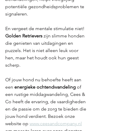
potentiële gezondheidsproblemen te 
signaleren. 
En vergeet de mentale stimulatie niet! 
Golden Retrievers 
zijn slimme honden 
die genieten van uitdagingen en 
puzzels. Het is niet alleen leuk voor 
hen, maar het houdt ook hun geest 
scherp. 
Of jouw hond nu behoefte heeft aan 
een 
energieke ochtendwandeling 
of 
een rustige middagwandeling, Cees & 
Co heeft de ervaring, de vaardigheden 
en de passie om de zorg te bieden die 
jouw hond verdient. Bezoek onze 
website op 
www.ceesandcompany.nl
om meer te leren over onze diensten 