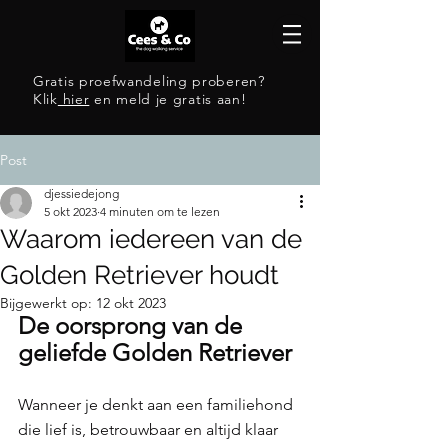
Gratis proefwandeling proberen?
Klik
hier
en meld je gratis aan!
Post
djessiedejong
5 okt 2023
4 minuten om te lezen
Waarom iedereen van de
Golden Retriever houdt
Bijgewerkt op:
12 okt 2023
De oorsprong van de 
geliefde Golden Retriever 
Wanneer je denkt aan een familiehond 
die lief is, betrouwbaar en altijd klaar 