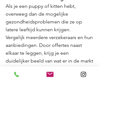
Als je een puppy of kitten hebt, 
overweeg dan de mogelijke 
gezondheidsproblemen die ze op 
latere leeftijd kunnen krijgen. 
Vergelijk meerdere verzekeraars en hun 
aanbiedingen. Door offertes naast 
elkaar te leggen, krijg je een 
duidelijker beeld van wat er in de markt 
wordt aangeboden.
Mocht je interesse hebben in het 
afsluiten van een verzekering bij Figo 
Pet verzekeringen, dan kan je dat via 
deze link doen: 
afsluiten verzekering
.
Of jouw hond nu behoefte heeft aan 
een 
energieke ochtendwandeling 
of 
een 
rustige middagwandeling
, Cees & 