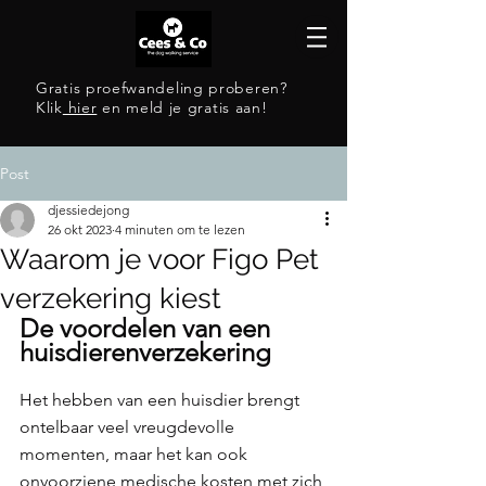
Gratis proefwandeling proberen?
Klik
hier
en meld je gratis aan!
Post
djessiedejong
26 okt 2023
4 minuten om te lezen
Waarom je voor Figo Pet
verzekering kiest
De voordelen van een 
huisdierenverzekering
Het hebben van een huisdier brengt 
ontelbaar veel vreugdevolle 
momenten, maar het kan ook 
onvoorziene medische kosten met zich 