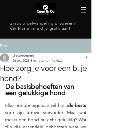
Gratis proefwandeling proberen?
Klik
hier
en meld je gratis aan!
Post
djessiedejong
26 okt 2023
4 minuten om te lezen
Hoe zorg je voor een blije
hond?
De basisbehoeften van 
een gelukkige hond
Elke hondeneigenaar wil het 
allerbeste 
voor zijn trouwe viervoeter. Maar wat 
maakt een hond nu echt gelukkig? Wat 
zijn die essentiële behoeften waar we 