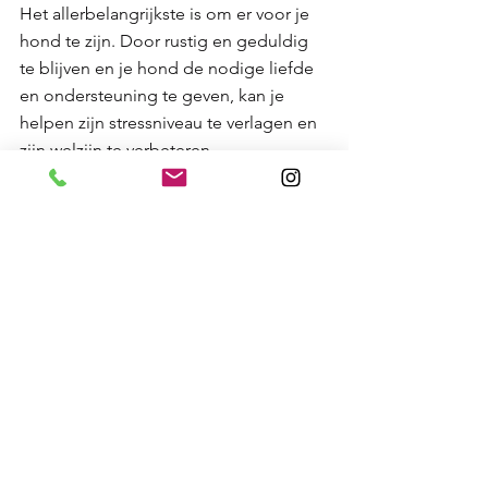
Het allerbelangrijkste is om er voor je 
hond te zijn. Door rustig en geduldig 
te blijven en je hond de nodige liefde 
en ondersteuning te geven, kan je 
helpen zijn stressniveau te verlagen en 
zijn welzijn te verbeteren.
Of jouw hond nu behoefte heeft aan 
een energieke ochtendwandeling of 
een rustige middagwandeling, 
Cees & 
Co 
heeft de ervaring, de vaardigheden 
en de passie om de
zorg te bieden die jouw hond verdient. 
Bezoek onze website op 
www.ceesandcompany.nl 
om meer te 
leren over onze diensten en hoe we 
jou en jouw hond van dienst kunnen 
zijn.