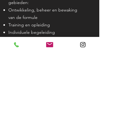
gebieden:
Ontwikkeling, beheer en bewaking
van de formule
Training en opleiding
Individuele begeleiding
Assortiment
Promotie
Automatisering
Administratie
Overleg- en ervaringsuitwisseling
​Taken franchis
e partner
Toepassen Cees & Co-formule
Operationele bedrijfsvoering: iedere
dag op pad met de honden, contact