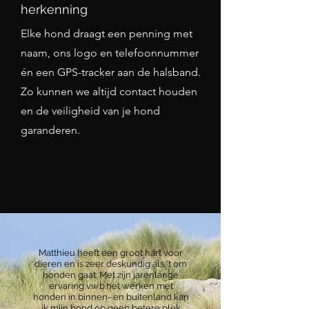
herkenning
Elke hond draagt een penning met
naam, ons logo en telefoonnummer
én een GPS-tracker aan de halsband.
Zo kunnen we altijd contact houden
en de veiligheid van je hond
garanderen.
Matthieu heeft een groot hart voor
dieren en is zeer deskundig als 't om
honden gaat. Met zijn jarenlange
ervaring v.w.b.het werken met
honden in binnen- en buitenland kan
ik mijn hond op geen betere plek