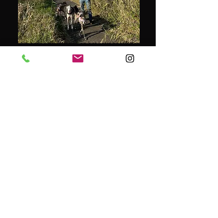
Mijn passie zijn honden en het liefst ben ik dan
ook de hele dag samen met ze. Zelf heb ik
Spaanse galgo’s en Peruaanse naakthonden,
waar ik op dit moment heel graag mijn vrije tijd
aan besteed.
Wat is het mooi om van je passie je werk te
maken, na vele jaren als agrarisch- en milieu
inspecteur te hebben gewerkt voor de
overheid en diverse gemeentes. Naast mijn
werk ook veel vrijwilligerswerk te hebben
gedaan in verschillende shelters in het
buitenland, ga ik nu mijn droom waarmaken,
namelijk: mijn eigen honden uitlaatservice
starten, in en rondom het mooie Roermond,
onder het label van Cees & Co.
Fantastisch is het om iedere dag met honden
te mogen werken, om met deze viervoeters