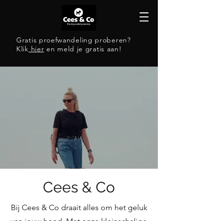
Gratis proefwandeling proberen?
Klik
hier
en meld je gratis aan!
Dé betrouwbare
Cees & Co
hondenuitlaatservice in
Bij Cees & Co draait alles om het geluk
Roermond